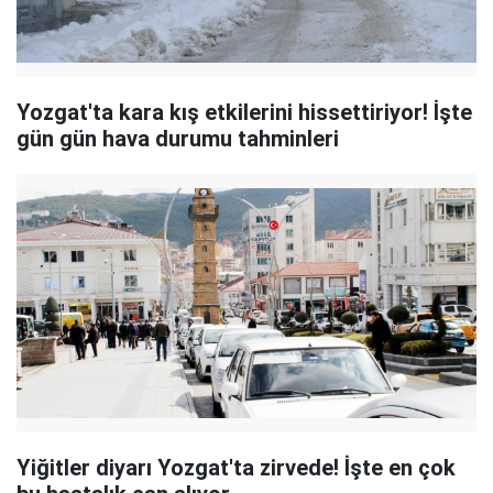
Yozgat'ta kara kış etkilerini hissettiriyor! İşte
gün gün hava durumu tahminleri
Yiğitler diyarı Yozgat'ta zirvede! İşte en çok