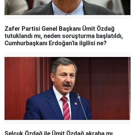
Zafer Partisi Genel Başkanı Ümit Özdağ
tutuklandı mı, neden soruşturma başlatıldı,
Cumhurbaşkanı Erdoğan'la ilgilisi ne?
Selçuk Özdağ ile Ümit Özdağ akraba mı,