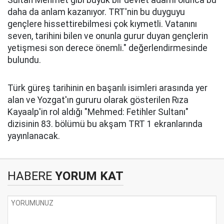
Sultan Mehmet gibi büyük bir devlet adamı olunca bu
daha da anlam kazanıyor. TRT'nin bu duyguyu
gençlere hissettirebilmesi çok kıymetli. Vatanını
seven, tarihini bilen ve onunla gurur duyan gençlerin
yetişmesi son derece önemli." değerlendirmesinde
bulundu.
Türk güreş tarihinin en başarılı isimleri arasında yer
alan ve Yozgat'ın gururu olarak gösterilen Rıza
Kayaalp'in rol aldığı "Mehmed: Fetihler Sultanı"
dizisinin 83. bölümü bu akşam TRT 1 ekranlarında
yayınlanacak.
HABERE
YORUM KAT