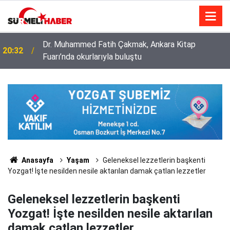
Dr. Muhammed Fatih Çakmak, Ankara Kitap
20:32
Fuarı’nda okurlarıyla buluştu
Diyanet İşleri Başkanlığı ile Türkiye Diyanet Vakfı
14:52
milyonları sevindirdi
Anasayfa
Yaşam
Geleneksel lezzetlerin başkenti
Yozgat! İşte nesilden nesile aktarılan damak çatlan lezzetler
Geleneksel lezzetlerin başkenti
Yozgat! İşte nesilden nesile aktarılan
damak çatlan lezzetler