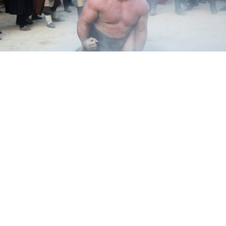
Yayınlanma:
09 Haziran 2026 Salı 20:21
Yozgat'ın yetiştirdiği dünya çapındaki milli güreşçi
Rıza Kayaalp, TRT 1'in ilgiyle takip edilen tarihi dizisi
"Mehmed: Fetihler Sultanı"nın 83. bölümünde
izleyiciyle buluşmaya hazırlanıyor.
Türkiye Güreş Federasyonu Başkanı Taha Akgül ile
birlikte dizide konuk oyuncu olarak yer alan Kayaalp,