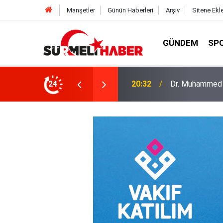
Manşetler
Günün Haberleri
Arşiv
Sitene Ekl
GÜNDEM
SP
a okurlarıyla buluştu
24
14:52
Diyanet İşleri B