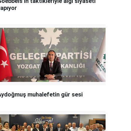
oebbels’in taktikleriyle algı siyaseti
yapıyor
Aydoğmuş muhalefetin gür sesi