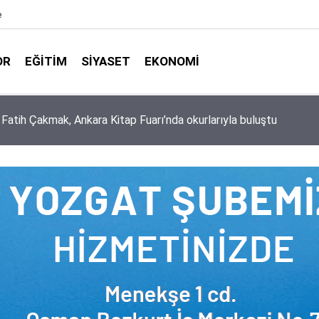
e
OR
EĞITIM
SIYASET
EKONOMI
aşkanlığı ile Türkiye Diyanet Vakfı milyonları sevindirdi