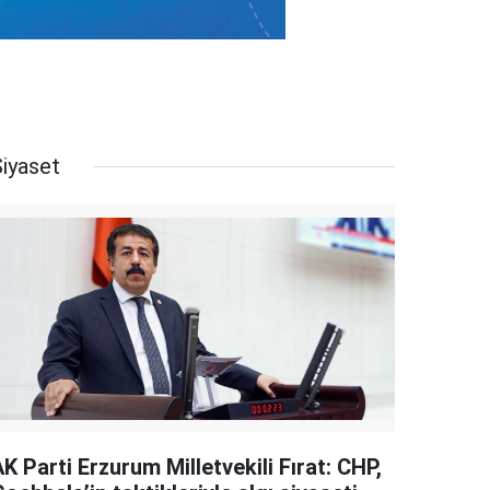
Siyaset
K Parti Erzurum Milletvekili Fırat: CHP,