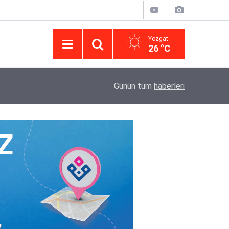
Yozgat
26 °C
14:43
Yargıtay’da iletişim hamlesi: Kurumsal görünür
Günün tüm
haberleri