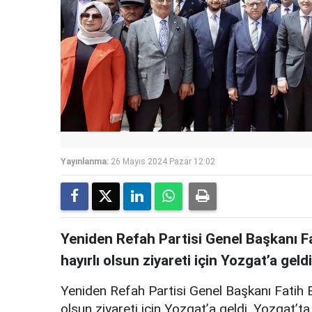
Yayınlanma:
26 Mayıs 2024 Pazar 12:02
Yeniden Refah Partisi Genel Başkanı F
hayırlı olsun ziyareti için Yozgat’a geldi
Yeniden Refah Partisi Genel Başkanı Fatih E
olsun ziyareti için Yozgat’a geldi. Yozgat’ta m