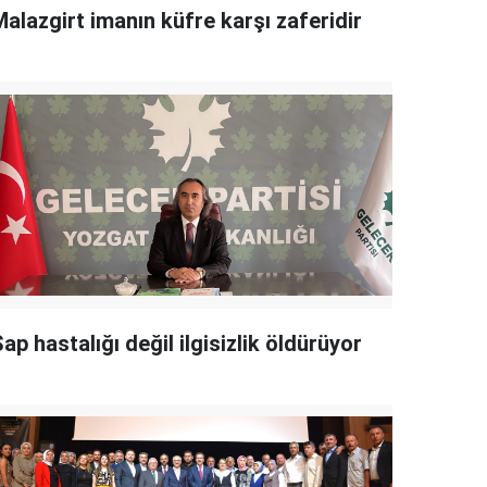
alazgirt imanın küfre karşı zaferidir
ap hastalığı değil ilgisizlik öldürüyor