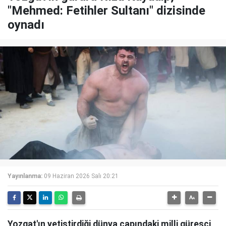
"Mehmed: Fetihler Sultanı" dizisinde
oynadı
Yayınlanma:
09 Haziran 2026 Salı 20:21
Yozgat'ın yetiştirdiği dünya çapındaki milli güreşçi