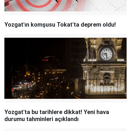
Yozgat'ın komşusu Tokat'ta deprem oldu!
Yozgat'ta bu tarihlere dikkat! Yeni hava
durumu tahminleri açıklandı