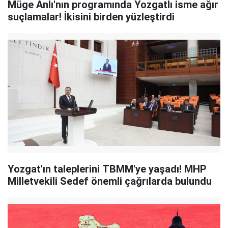
Müge Anlı'nın programında Yozgatlı isme ağır
suçlamalar! İkisini birden yüzleştirdi
Yozgat'ın taleplerini TBMM'ye yaşadı! MHP
Milletvekili Sedef önemli çağrılarda bulundu