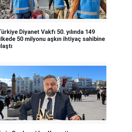
ürkiye Diyanet Vakfı 50. yılında 149
ülkede 50 milyonu aşkın ihtiyaç sahibine
laştı