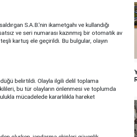
aldırgan S.A.B.'nin ikametgahı ve kullandığı
satsız ve seri numarası kazınmış bir otomatik av
teşli kartuş ele geçirildi. Bu bulgular, olayın
üğü belirtildi. Olayla ilgili delil toplama
lileri, bu tür olayların önlenmesi ve toplumda
lukla mücadelede kararlılıkla hareket
eden olurken, jandarma ekipleri güvenlik