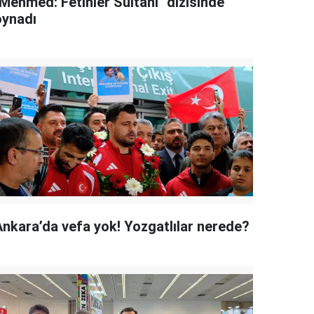
"Mehmed: Fetihler Sultanı" dizisinde
oynadı
Ankara’da vefa yok! Yozgatlılar nerede?