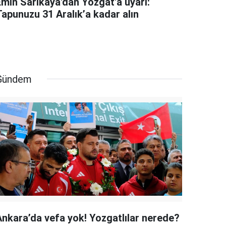
Emin Sarıkaya'dan Yozgat'a uyarı:
Tapunuzu 31 Aralık’a kadar alın
Gündem
Ankara’da vefa yok! Yozgatlılar nerede?