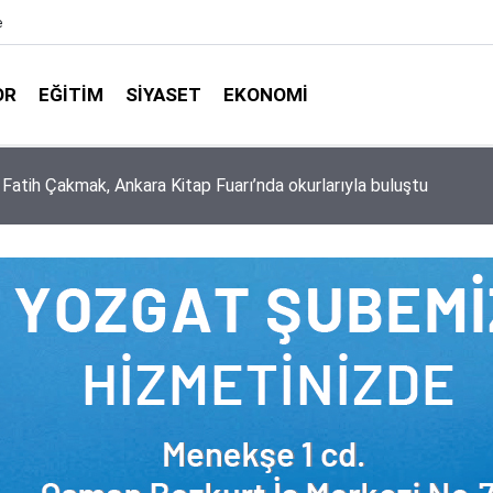
e
OR
EĞITIM
SIYASET
EKONOMI
aşkanlığı ile Türkiye Diyanet Vakfı milyonları sevindirdi