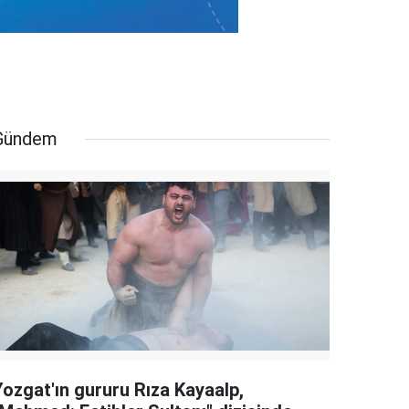
Gündem
Yozgat'ın gururu Rıza Kayaalp,