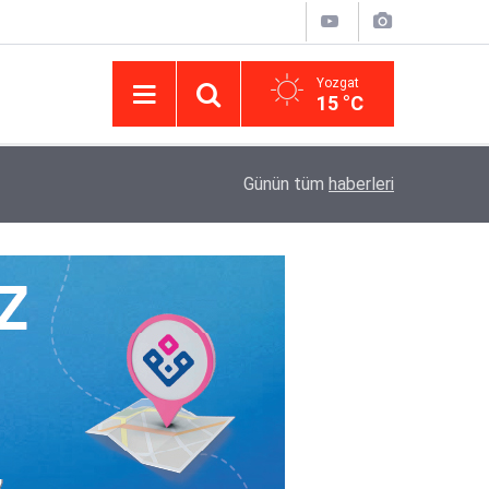
Yozgat
15 °C
14:43
Yargıtay’da iletişim hamlesi: Kurumsal görünür
Günün tüm
haberleri