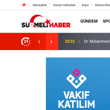
Manşetler
Günün Haberleri
Arşiv
Sitene Ekl
GÜNDEM
SP
a okurlarıyla buluştu
24
14:52
Diyanet İşleri B