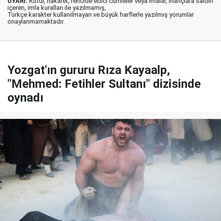
UYARI:
Küfür, hakaret, rencide edici cümleler veya imalar, inançlara saldırı
içeren, imla kuralları ile yazılmamış,
Türkçe karakter kullanılmayan ve büyük harflerle yazılmış yorumlar
onaylanmamaktadır.
Yozgat'ın gururu Rıza Kayaalp,
"Mehmed: Fetihler Sultanı" dizisinde
oynadı