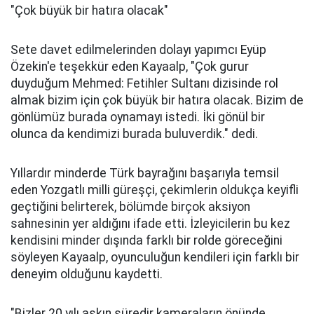
"Çok büyük bir hatıra olacak"
Sete davet edilmelerinden dolayı yapımcı Eyüp
Özekin'e teşekkür eden Kayaalp, "Çok gurur
duyduğum Mehmed: Fetihler Sultanı dizisinde rol
almak bizim için çok büyük bir hatıra olacak. Bizim de
gönlümüz burada oynamayı istedi. İki gönül bir
olunca da kendimizi burada buluverdik." dedi.
Yıllardır minderde Türk bayrağını başarıyla temsil
eden Yozgatlı milli güreşçi, çekimlerin oldukça keyifli
geçtiğini belirterek, bölümde birçok aksiyon
sahnesinin yer aldığını ifade etti. İzleyicilerin bu kez
kendisini minder dışında farklı bir rolde göreceğini
söyleyen Kayaalp, oyunculuğun kendileri için farklı bir
deneyim olduğunu kaydetti.
"Bizler 20 yılı aşkın süredir kameraların önünde