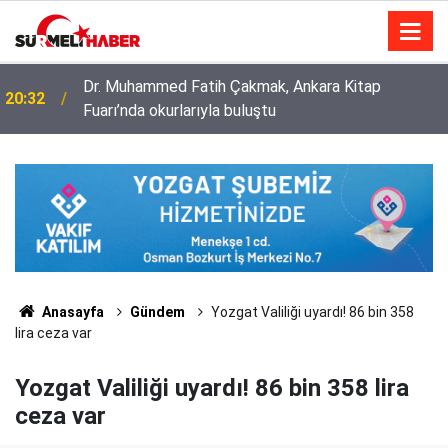
Dr. Muhammed Fatih Çakmak, Ankara Kitap
20:32
Fuarı’nda okurlarıyla buluştu
Diyanet İşleri Başkanlığı ile Türkiye Diyanet Vakfı
14:52
milyonları sevindirdi
Anasayfa
Gündem
Yozgat Valiliği uyardı! 86 bin 358
lira ceza var
Yozgat Valiliği uyardı! 86 bin 358 lira
ceza var