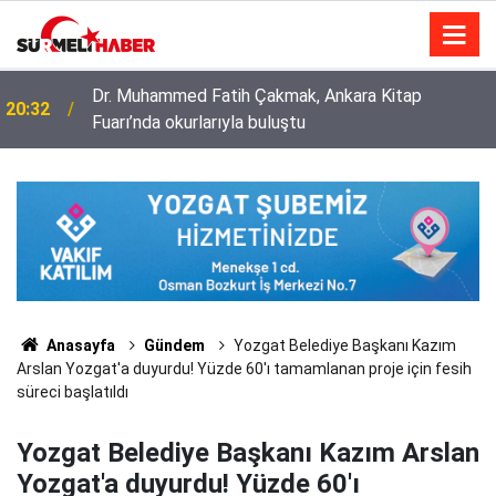
Diyanet İşleri Başkanlığı ile Türkiye Diyanet Vakfı
14:52
milyonları sevindirdi
Anasayfa
Gündem
Yozgat Belediye Başkanı Kazım
Arslan Yozgat'a duyurdu! Yüzde 60'ı tamamlanan proje için fesih
süreci başlatıldı
Yozgat Belediye Başkanı Kazım Arslan
Yozgat'a duyurdu! Yüzde 60'ı