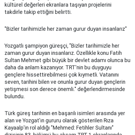
kültürel değerleri ekranlara taşıyan projelerini
takdirle takip ettiğini belirtti.
"Bizler tarihimizle her zaman gurur duyan insanlarız"
Yozgatlı şampiyon güreşçi, "Bizler tarihimizle her
zaman gurur duyan insanlarız. Özellikle konu Fatih
Sultan Mehmet gibi büyük bir devlet adamı olunca bu
daha da anlam kazanıyor. TRT'nin bu duyguyu
gençlere hissettirebilmesi çok kıymetli. Vatanını
seven, tarihini bilen ve onunla gurur duyan gençlerin
yetişmesi son derece önemli." değerlendirmesinde
bulundu.
Türk güreş tarihinin en başarılı isimleri arasında yer
alan ve Yozgat'ın gururu olarak gösterilen Rıza
Kayaalp'in rol aldığı "Mehmed: Fetihler Sultanı"
dizisinin 83. bölümü bu akşam TRT 1 ekranlarında