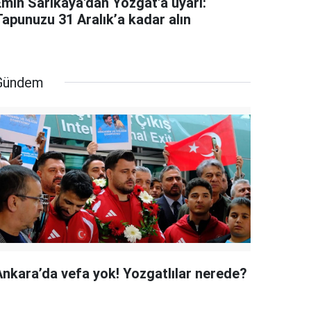
Emin Sarıkaya'dan Yozgat'a uyarı:
Tapunuzu 31 Aralık’a kadar alın
Gündem
Ankara’da vefa yok! Yozgatlılar nerede?