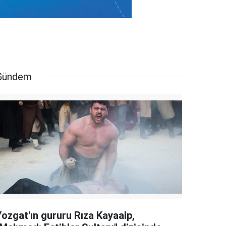
Gündem
Yozgat'ın gururu Rıza Kayaalp,