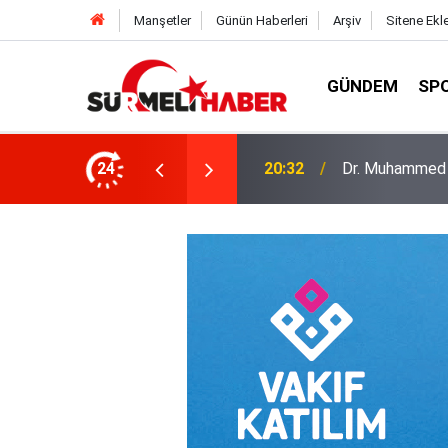
Manşetler
Günün Haberleri
Arşiv
Sitene Ekl
GÜNDEM
SP
a okurlarıyla buluştu
24
14:52
Diyanet İşleri B