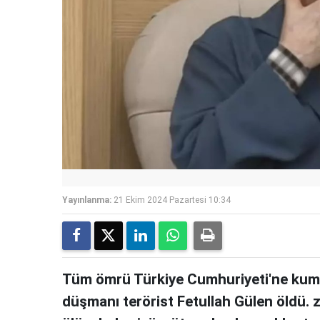
Yayınlanma:
21 Ekim 2024 Pazartesi 10:34
Tüm ömrü Türkiye Cumhuriyeti'ne kump
düşmanı terörist Fetullah Gülen öldü. z