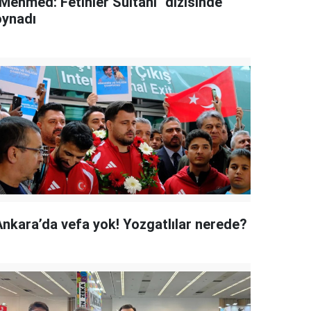
"Mehmed: Fetihler Sultanı" dizisinde
oynadı
Ankara’da vefa yok! Yozgatlılar nerede?