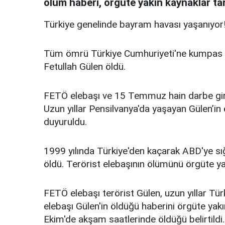
ölüm haberi, örgüte yakın kaynaklar ta
Türkiye genelinde bayram havası yaşanıyor!
Tüm ömrü Türkiye Cumhuriyeti'ne kumpas ku
Fetullah Gülen öldü.
FETÖ elebaşı ve 15 Temmuz hain darbe giriş
Uzun yıllar Pensilvanya'da yaşayan Gülen’in
duyuruldu.
1999 yılında Türkiye'den kaçarak ABD'ye sığ
öldü. Terörist elebaşının ölümünü örgüte yak
FETÖ elebaşı terörist Gülen, uzun yıllar Tü
elebaşı Gülen'in öldüğü haberini örgüte yakı
Ekim'de akşam saatlerinde öldüğü belirtildi.