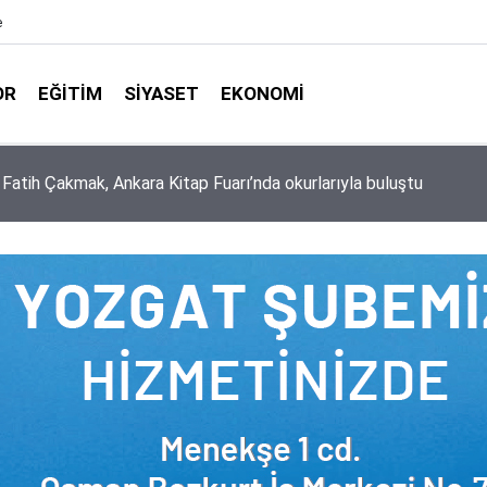
e
OR
EĞITIM
SIYASET
EKONOMI
aşkanlığı ile Türkiye Diyanet Vakfı milyonları sevindirdi