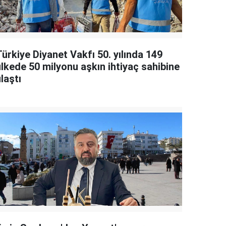
ürkiye Diyanet Vakfı 50. yılında 149
ülkede 50 milyonu aşkın ihtiyaç sahibine
laştı