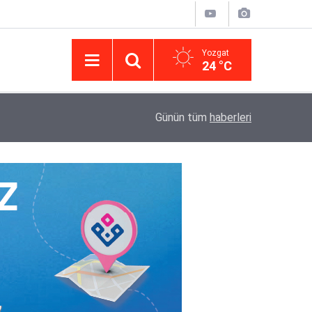
Yozgat
24 °C
14:43
Yargıtay’da iletişim hamlesi: Kurumsal görünür
Günün tüm
haberleri