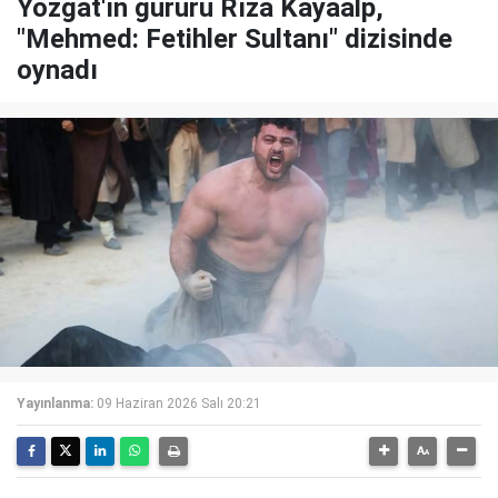
Yozgat'ın gururu Rıza Kayaalp,
"Mehmed: Fetihler Sultanı" dizisinde
oynadı
Yayınlanma:
09 Haziran 2026 Salı 20:21