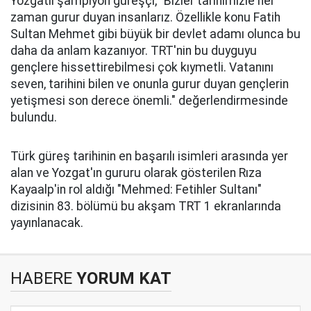
Yozgatlı şampiyon güreşçi, "Bizler tarihimizle her
zaman gurur duyan insanlarız. Özellikle konu Fatih
Sultan Mehmet gibi büyük bir devlet adamı olunca bu
daha da anlam kazanıyor. TRT'nin bu duyguyu
gençlere hissettirebilmesi çok kıymetli. Vatanını
seven, tarihini bilen ve onunla gurur duyan gençlerin
yetişmesi son derece önemli." değerlendirmesinde
bulundu.
Türk güreş tarihinin en başarılı isimleri arasında yer
alan ve Yozgat'ın gururu olarak gösterilen Rıza
Kayaalp'in rol aldığı "Mehmed: Fetihler Sultanı"
dizisinin 83. bölümü bu akşam TRT 1 ekranlarında
yayınlanacak.
HABERE
YORUM KAT