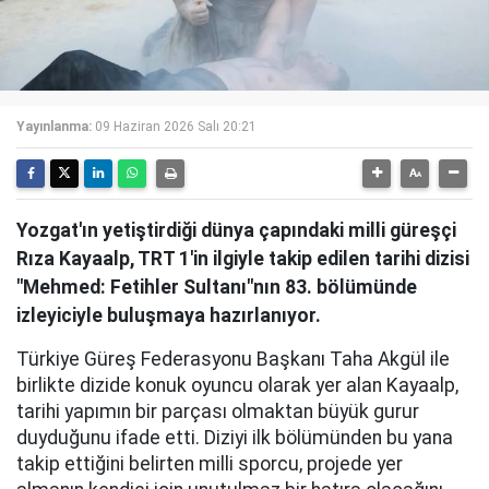
Yayınlanma:
09 Haziran 2026 Salı 20:21
Yozgat'ın yetiştirdiği dünya çapındaki milli güreşçi
Rıza Kayaalp, TRT 1'in ilgiyle takip edilen tarihi dizisi
"Mehmed: Fetihler Sultanı"nın 83. bölümünde
izleyiciyle buluşmaya hazırlanıyor.
Türkiye Güreş Federasyonu Başkanı Taha Akgül ile
birlikte dizide konuk oyuncu olarak yer alan Kayaalp,
tarihi yapımın bir parçası olmaktan büyük gurur
duyduğunu ifade etti. Diziyi ilk bölümünden bu yana
takip ettiğini belirten milli sporcu, projede yer