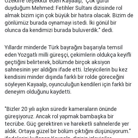
Özekin'e teşekkür eden Kayaalp, "Çok gurur
duyduğum Mehmed: Fetihler Sultanı dizisinde rol
almak bizim için çok büyük bir hatıra olacak. Bizim de
gönlümüz burada oynamayı istedi. İki gönül bir
olunca da kendimizi burada buluverdik." dedi.
Yıllardır minderde Türk bayrağını başarıyla temsil
eden Yozgatlı milli güreşçi, çekimlerin oldukça keyifli
geçtiğini belirterek, bölümde birçok aksiyon
sahnesinin yer aldığını ifade etti. İzleyicilerin bu kez
kendisini minder dışında farklı bir rolde göreceğini
söyleyen Kayaalp, oyunculuğun kendileri için farklı bir
deneyim olduğunu kaydetti.
"Bizler 20 yılı aşkın süredir kameraların önünde
güreşiyoruz. Ancak rol yapmak bambaşka bir
tecrübe. Güç gerektiren ve hareketli sahnelerde yer
aldık. Ortaya güzel bir bölüm çıktığını düşünüyorum."