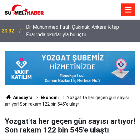
Dr. Muhammed Fatih Çakmak, Ankara Kitap
20:32
Fuarı’nda okurlarıyla buluştu
Diyanet İşleri Başkanlığı ile Türkiye Diyanet Vakfı
14:52
milyonları sevindirdi
Anasayfa
Ekonomi
Yozgat'ta her geçen gün sayısı
artıyor! Son rakam 122 bin 545'e ulaştı
Yozgat'ta her geçen gün sayısı artıyor!
Son rakam 122 bin 545'e ulaştı