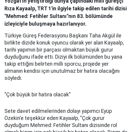
Yozgat'ın yetiştirdiği dünya çapındaki milli güreşçi
Rıza Kayaalp, TRT 1'in ilgiyle takip edilen tarihi dizisi
"Mehmed: Fetihler Sultanı"nın 83. bölümünde
izleyiciyle buluşmaya hazırlanıyor.
Türkiye Güreş Federasyonu Başkanı Taha Akgül ile
birlikte dizide konuk oyuncu olarak yer alan Kayaalp,
tarihi yapımın bir parçası olmaktan büyük gurur
duyduğunu ifade etti. Diziyi ilk bölümünden bu yana
takip ettiğini belirten milli sporcu, projede yer
almanın kendisi için unutulmaz bir hatıra olacağını
söyledi.
"Çok büyük bir hatıra olacak"
Sete davet edilmelerinden dolayı yapımcı Eyüp
Özekin'e teşekkür eden Kayaalp, "Çok gurur
duyduğum Mehmed: Fetihler Sultanı dizisinde rol