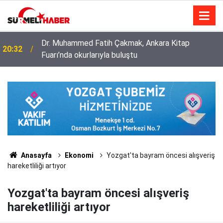
Dr. Muhammed Fatih Çakmak, Ankara Kitap
20:32
Fuarı’nda okurlarıyla buluştu
Diyanet İşleri Başkanlığı ile Türkiye Diyanet Vakfı
14:52
milyonları sevindirdi
Anasayfa
Ekonomi
Yozgat'ta bayram öncesi alışveriş
hareketliliği artıyor
Yozgat'ta bayram öncesi alışveriş
hareketliliği artıyor