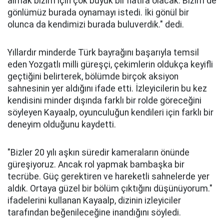
almak bizim için çok büyük bir hatıra olacak. Bizim de
gönlümüz burada oynamayı istedi. İki gönül bir
olunca da kendimizi burada buluverdik." dedi.
Yıllardır minderde Türk bayrağını başarıyla temsil
eden Yozgatlı milli güreşçi, çekimlerin oldukça keyifli
geçtiğini belirterek, bölümde birçok aksiyon
sahnesinin yer aldığını ifade etti. İzleyicilerin bu kez
kendisini minder dışında farklı bir rolde göreceğini
söyleyen Kayaalp, oyunculuğun kendileri için farklı bir
deneyim olduğunu kaydetti.
"Bizler 20 yılı aşkın süredir kameraların önünde
güreşiyoruz. Ancak rol yapmak bambaşka bir
tecrübe. Güç gerektiren ve hareketli sahnelerde yer
aldık. Ortaya güzel bir bölüm çıktığını düşünüyorum."
ifadelerini kullanan Kayaalp, dizinin izleyiciler
tarafından beğenileceğine inandığını söyledi.