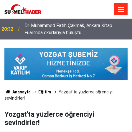
Diyanet İşleri Başkanlığı ile Türkiye Diyanet Vakfı
14:52
milyonları sevindirdi
Anasayfa
Eğitim
Yozgat'ta yüzlerce öğrenciyi
sevindirler!
Yozgat'ta yüzlerce öğrenciyi
sevindirler!