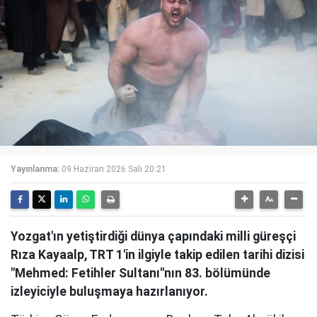
Yayınlanma:
09 Haziran 2026 Salı 20:21
Yozgat'ın yetiştirdiği dünya çapındaki milli güreşçi
Rıza Kayaalp, TRT 1'in ilgiyle takip edilen tarihi dizisi
"Mehmed: Fetihler Sultanı"nın 83. bölümünde
izleyiciyle buluşmaya hazırlanıyor.