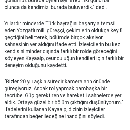
gönlümüz burada oynamayı istedi. İki gönül bir
olunca da kendimizi burada buluverdik." dedi.
Yıllardır minderde Türk bayrağını başarıyla temsil
eden Yozgatlı milli güreşçi, çekimlerin oldukça keyifli
geçtiğini belirterek, bölümde birçok aksiyon
sahnesinin yer aldığını ifade etti. İzleyicilerin bu kez
kendisini minder dışında farklı bir rolde göreceğini
söyleyen Kayaalp, oyunculuğun kendileri için farklı bir
deneyim olduğunu kaydetti.
"Bizler 20 yılı aşkın süredir kameraların önünde
güreşiyoruz. Ancak rol yapmak bambaşka bir
tecrübe. Güç gerektiren ve hareketli sahnelerde yer
aldık. Ortaya güzel bir bölüm çıktığını düşünüyorum."
ifadelerini kullanan Kayaalp, dizinin izleyiciler
tarafından beğenileceğine inandığını söyledi.