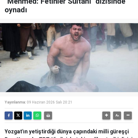
"Mehmed: Fetihler Sultanı" dizisinde
oynadı
Yayınlanma:
09 Haziran 2026 Salı 20:21
Yozgat'ın yetiştirdiği dünya çapındaki milli güreşçi