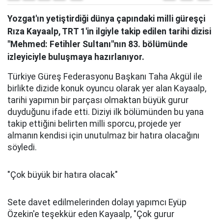
Yozgat'ın yetiştirdiği dünya çapındaki milli güreşçi
Rıza Kayaalp, TRT 1'in ilgiyle takip edilen tarihi dizisi
"Mehmed: Fetihler Sultanı"nın 83. bölümünde
izleyiciyle buluşmaya hazırlanıyor.
Türkiye Güreş Federasyonu Başkanı Taha Akgül ile
birlikte dizide konuk oyuncu olarak yer alan Kayaalp,
tarihi yapımın bir parçası olmaktan büyük gurur
duyduğunu ifade etti. Diziyi ilk bölümünden bu yana
takip ettiğini belirten milli sporcu, projede yer
almanın kendisi için unutulmaz bir hatıra olacağını
söyledi.
"Çok büyük bir hatıra olacak"
Sete davet edilmelerinden dolayı yapımcı Eyüp
Özekin'e teşekkür eden Kayaalp, "Çok gurur