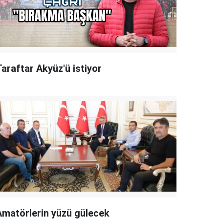
Taraftar Akyüz'ü istiyor
Amatörlerin yüzü gülecek