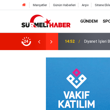
Manşetler
Günün Haberleri
Arşiv
Sitene Ekl
GÜNDEM
SP
a okurlarıyla buluştu
24
14:52
Diyanet İşleri B