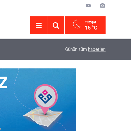
Yozgat
15 °C
14:43
Yargıtay’da iletişim hamlesi: Kurumsal görünür
Günün tüm
haberleri