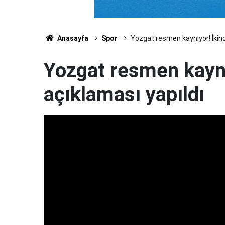
Anasayfa
Spor
Yozgat resmen kaynıyor! İkinci
Yozgat resmen kaynıy
açıklaması yapıldı