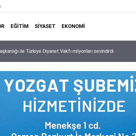
e
OR
EĞITIM
SIYASET
EKONOMI
aşkanlığı ile Türkiye Diyanet Vakfı milyonları sevindirdi