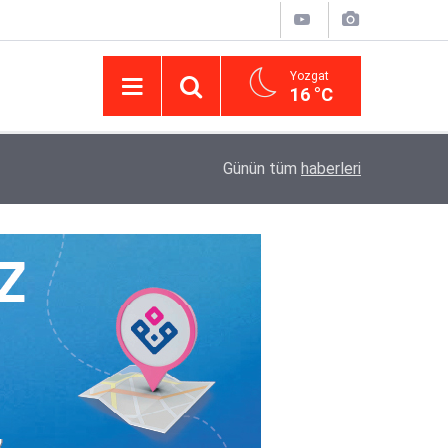
Yozgat
16 °C
14:43
Yargıtay’da iletişim hamlesi: Kurumsal görünür
Günün tüm
haberleri