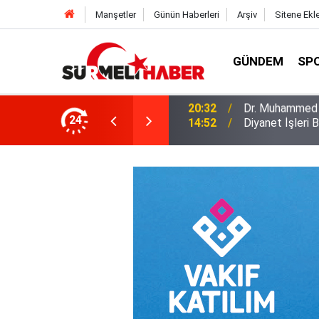
Manşetler
Günün Haberleri
Arşiv
Sitene Ekl
GÜNDEM
SP
a okurlarıyla buluştu
24
14:52
Diyanet İşleri B