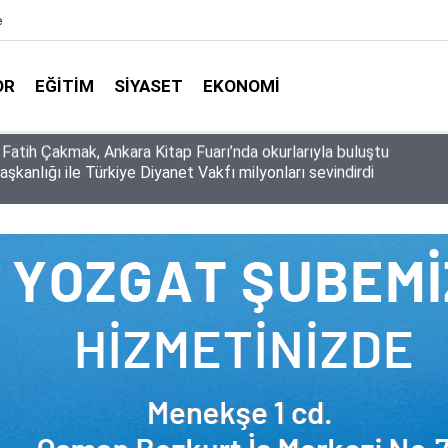
e
OR
EĞITIM
SIYASET
EKONOMI
aşkanlığı ile Türkiye Diyanet Vakfı milyonları sevindirdi