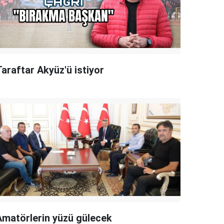
Taraftar Akyüz'ü istiyor
Amatörlerin yüzü gülecek