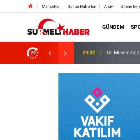
Manşetler
Günün Haberleri
Arşiv
Sitene Ekl
GÜNDEM
SP
a okurlarıyla buluştu
24
14:52
Diyanet İşleri B