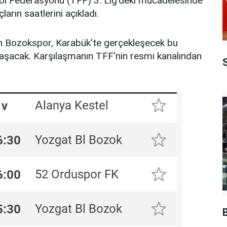
ol Federasyonu (TFF) 3. Lig'deki mücadelesinde
rın saatlerini açıkladı.
an Bozokspor, Karabük'te gerçekleşecek bu
ylaşacak. Karşılaşmanın TFF'nin resmi kanalından