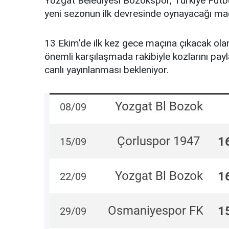
Yozgat Belediyesi Bozokspor, Türkiye Futb
yeni sezonun ilk devresinde oynayacağı maçla
13 Ekim'de ilk kez gece maçına çıkacak ol
önemli karşılaşmada rakibiyle kozlarını pa
canlı yayınlanması bekleniyor.