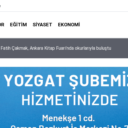
e
OR
EĞITIM
SIYASET
EKONOMI
aşkanlığı ile Türkiye Diyanet Vakfı milyonları sevindirdi