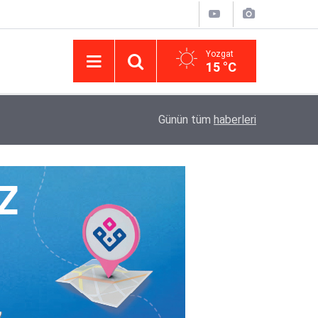
Yozgat
15 °C
14:43
Yargıtay’da iletişim hamlesi: Kurumsal görünür
Günün tüm
haberleri