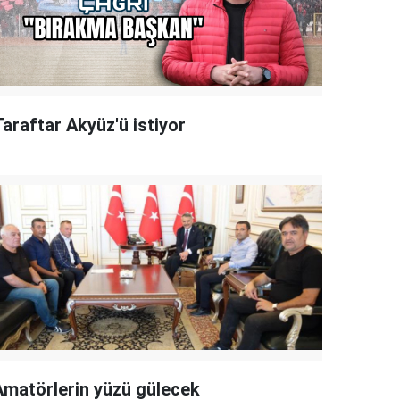
Taraftar Akyüz'ü istiyor
Amatörlerin yüzü gülecek