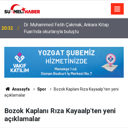
Dr. Muhammed Fatih Çakmak, Ankara Kitap
20:32
Fuarı’nda okurlarıyla buluştu
Diyanet İşleri Başkanlığı ile Türkiye Diyanet Vakfı
14:52
milyonları sevindirdi
Anasayfa
Spor
Bozok Kaplanı Rıza Kayaalp'ten yeni
açıklamalar
Bozok Kaplanı Rıza Kayaalp'ten yeni
açıklamalar