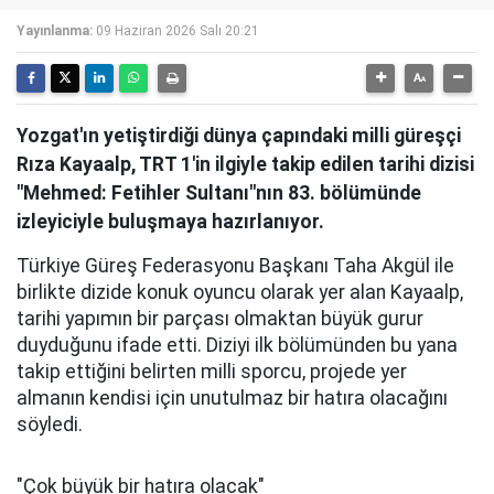
Yayınlanma:
09 Haziran 2026 Salı 20:21
Yozgat'ın yetiştirdiği dünya çapındaki milli güreşçi
Rıza Kayaalp, TRT 1'in ilgiyle takip edilen tarihi dizisi
"Mehmed: Fetihler Sultanı"nın 83. bölümünde
izleyiciyle buluşmaya hazırlanıyor.
Türkiye Güreş Federasyonu Başkanı Taha Akgül ile
birlikte dizide konuk oyuncu olarak yer alan Kayaalp,
tarihi yapımın bir parçası olmaktan büyük gurur
duyduğunu ifade etti. Diziyi ilk bölümünden bu yana
takip ettiğini belirten milli sporcu, projede yer
almanın kendisi için unutulmaz bir hatıra olacağını
söyledi.
"Çok büyük bir hatıra olacak"