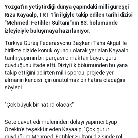
Yozgat'ın yetiştirdiği dünya çapındaki milli güreşçi
Rıza Kayaalp, TRT 1'in ilgiyle takip edilen tarihi dizisi
"Mehmed: Fetihler Sultanı"nın 83. bölümünde
izleyiciyle buluşmaya hazırlanıyor.
Türkiye Güreş Federasyonu Başkanı Taha Akgül ile
birlikte dizide konuk oyuncu olarak yer alan Kayaalp,
tarihi yapımın bir parçası olmaktan büyük gurur
duyduğunu ifade etti. Diziyi ilk bölümünden bu yana
takip ettiğini belirten milli sporcu, projede yer
almanın kendisi için unutulmaz bir hatıra olacağını
söyledi.
"Çok büyük bir hatıra olacak"
Sete davet edilmelerinden dolayı yapımcı Eyüp
Özekin'e teşekkür eden Kayaalp, "Çok gurur
duyduğum Mehmed: Fetihler Sultanı dizisinde rol