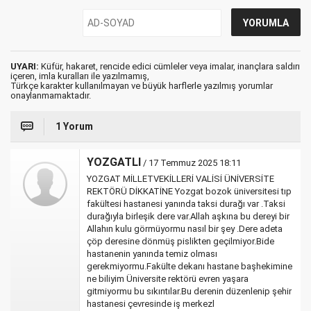
UYARI:
Küfür, hakaret, rencide edici cümleler veya imalar, inançlara saldırı
içeren, imla kuralları ile yazılmamış,
Türkçe karakter kullanılmayan ve büyük harflerle yazılmış yorumlar
onaylanmamaktadır.
1 Yorum
YOZGATLI
/ 17 Temmuz 2025 18:11
YOZGAT MİLLETVEKİLLERİ VALİSİ ÜNİVERSİTE
REKTÖRÜ DİKKATİNE Yozgat bozok üniversitesi tıp
fakültesi hastanesi yanında taksi durağı var .Taksi
durağıyla birleşik dere var.Allah aşkına bu dereyi bir
Allahın kulu görmüyormu nasıl bir şey .Dere adeta
çöp deresine dönmüş pislikten geçilmiyor.Bide
hastanenin yanında temiz olması
gerekmiyormu.Fakülte dekanı hastane başhekimine
ne biliyim Üniversite rektörü evren yaşara
gitmiyormu bu sıkıntılar.Bu derenin düzenlenip şehir
hastanesi çevresinde iş merkezl