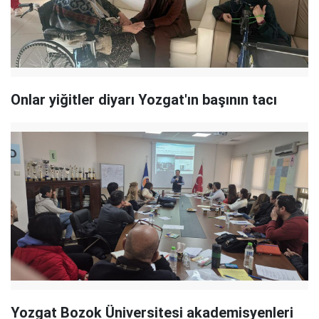
Onlar yiğitler diyarı Yozgat'ın başının tacı
Yozgat Bozok Üniversitesi akademisyenleri