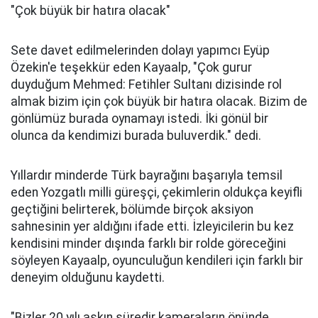
"Çok büyük bir hatıra olacak"
Sete davet edilmelerinden dolayı yapımcı Eyüp
Özekin'e teşekkür eden Kayaalp, "Çok gurur
duyduğum Mehmed: Fetihler Sultanı dizisinde rol
almak bizim için çok büyük bir hatıra olacak. Bizim de
gönlümüz burada oynamayı istedi. İki gönül bir
olunca da kendimizi burada buluverdik." dedi.
Yıllardır minderde Türk bayrağını başarıyla temsil
eden Yozgatlı milli güreşçi, çekimlerin oldukça keyifli
geçtiğini belirterek, bölümde birçok aksiyon
sahnesinin yer aldığını ifade etti. İzleyicilerin bu kez
kendisini minder dışında farklı bir rolde göreceğini
söyleyen Kayaalp, oyunculuğun kendileri için farklı bir
deneyim olduğunu kaydetti.
"Bizler 20 yılı aşkın süredir kameraların önünde