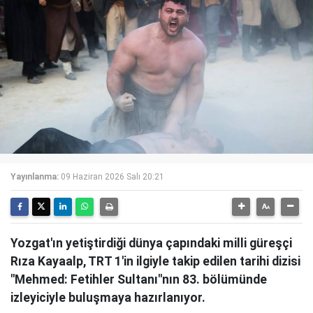
Yayınlanma:
09 Haziran 2026 Salı 20:21
Yozgat'ın yetiştirdiği dünya çapındaki milli güreşçi
Rıza Kayaalp, TRT 1'in ilgiyle takip edilen tarihi dizisi
"Mehmed: Fetihler Sultanı"nın 83. bölümünde
izleyiciyle buluşmaya hazırlanıyor.