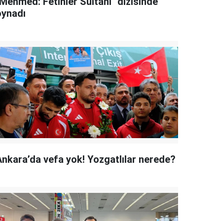
"Mehmed: Fetihler Sultanı" dizisinde
oynadı
Ankara’da vefa yok! Yozgatlılar nerede?