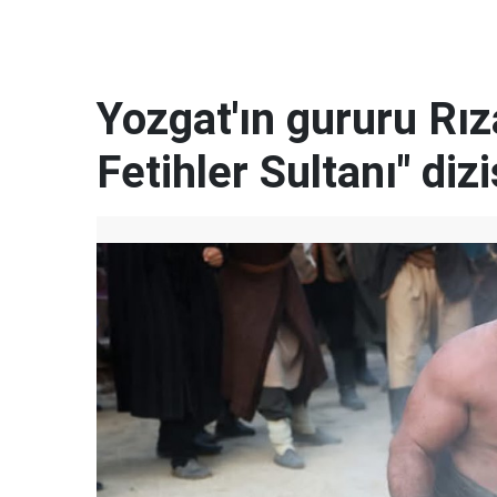
Yozgat'ın gururu Rı
Fetihler Sultanı" diz