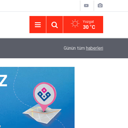
Yozgat
30 °C
14:43
Yargıtay’da iletişim hamlesi: Kurumsal görünür
Günün tüm
haberleri