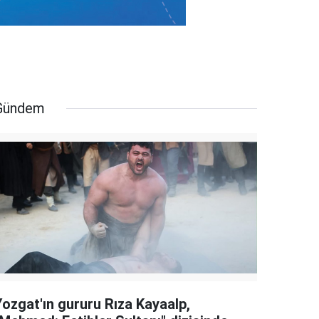
Gündem
Yozgat'ın gururu Rıza Kayaalp,