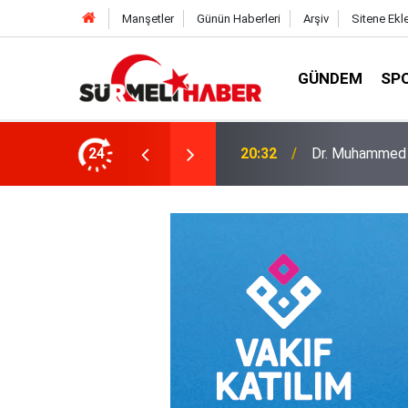
Manşetler
Günün Haberleri
Arşiv
Sitene Ekl
GÜNDEM
SP
a okurlarıyla buluştu
24
14:52
Diyanet İşleri B