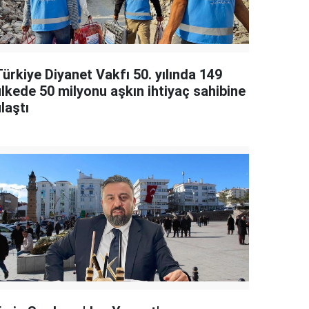
ürkiye Diyanet Vakfı 50. yılında 149
ülkede 50 milyonu aşkın ihtiyaç sahibine
laştı