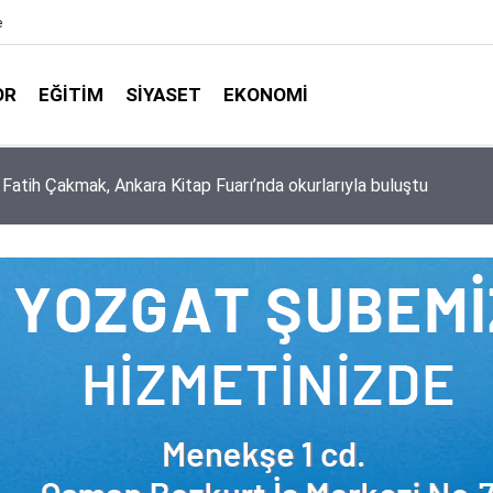
e
OR
EĞITIM
SIYASET
EKONOMI
aşkanlığı ile Türkiye Diyanet Vakfı milyonları sevindirdi