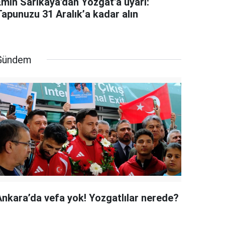
Emin Sarıkaya'dan Yozgat'a uyarı:
Tapunuzu 31 Aralık’a kadar alın
Gündem
Ankara’da vefa yok! Yozgatlılar nerede?