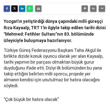
Yozgat'ın yetiştirdiği dünya çapındaki milli güreşçi
Rıza Kayaalp, TRT 1'in ilgiyle takip edilen tarihi dizisi
"Mehmed: Fetihler Sultanı"nın 83. bölümünde
izleyiciyle buluşmaya hazırlanıyor.
Türkiye Güreş Federasyonu Başkanı Taha Akgül ile
birlikte dizide konuk oyuncu olarak yer alan Kayaalp,
tarihi yapımın bir parçası olmaktan büyük gurur
duyduğunu ifade etti. Diziyi ilk bölümünden bu yana
takip ettiğini belirten milli sporcu, projede yer
almanın kendisi için unutulmaz bir hatıra olacağını
söyledi.
"Çok büyük bir hatıra olacak"