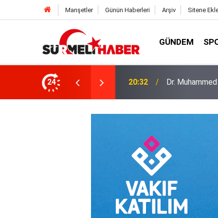
Manşetler
Günün Haberleri
Arşiv
Sitene Ekl
GÜNDEM
SP
a okurlarıyla buluştu
24
14:52
Diyanet İşleri B