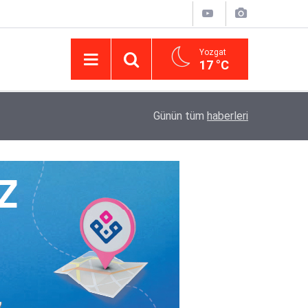
Yozgat
17 °C
14:43
Yargıtay’da iletişim hamlesi: Kurumsal görünür
Günün tüm
haberleri