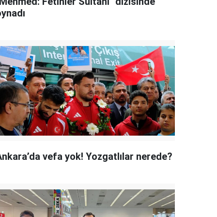
"Mehmed: Fetihler Sultanı" dizisinde
oynadı
Ankara’da vefa yok! Yozgatlılar nerede?