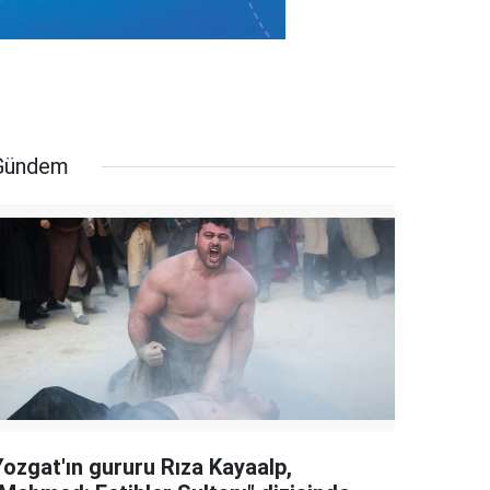
Gündem
Yozgat'ın gururu Rıza Kayaalp,