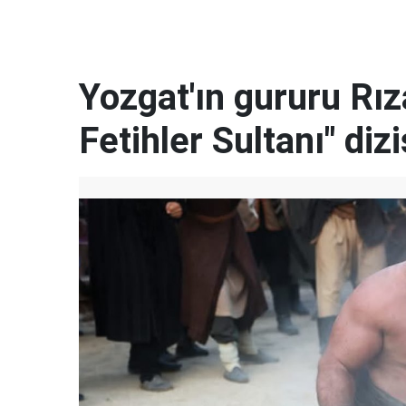
Yozgat'ın gururu Rı
Fetihler Sultanı" diz