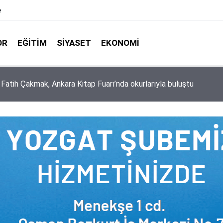
e
OR
EĞITIM
SIYASET
EKONOMI
aşkanlığı ile Türkiye Diyanet Vakfı milyonları sevindirdi