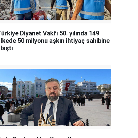
ürkiye Diyanet Vakfı 50. yılında 149
ülkede 50 milyonu aşkın ihtiyaç sahibine
laştı