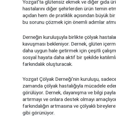
Yozgat'ta glütensiz ekmek ve diğer gıda ürü
hastalarını diğer şehirlerden ürün temin 
açıdan hem de pratiklik açısından büyük bir
bu sorunu çözmek için önemli adımlar atma
Derneğin kuruluşuyla birlikte çölyak hasta
kavuşması bekleniyor. Dernek, glüten içerme
daha uygun hale getirmek için çeşitli çalış
sosyal hayata daha aktif bir şekilde katılıml
farkındalık oluşturacak.
Yozgat Çölyak Derneği'nin kuruluşu, sadece Y
zamanda çölyak hastalığıyla mücadele eden 
görülüyor. Dernek, dayanışma ve bilgi payla
artırmayı ve onlara destek olmayı amaçlıyor. 
farkındalığın artmasına ve çölyaklı bireyle
gibi görünüyor.