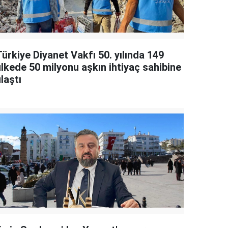
ürkiye Diyanet Vakfı 50. yılında 149
ülkede 50 milyonu aşkın ihtiyaç sahibine
laştı