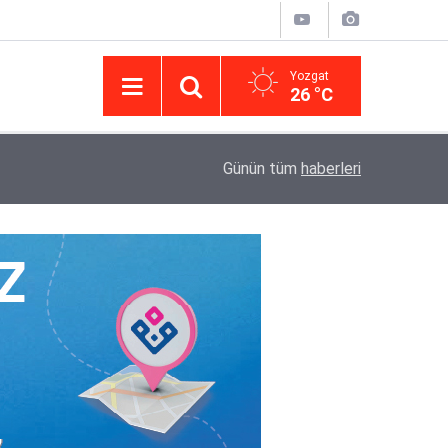
Yozgat
26 °C
14:43
Yargıtay’da iletişim hamlesi: Kurumsal görünür
Günün tüm
haberleri