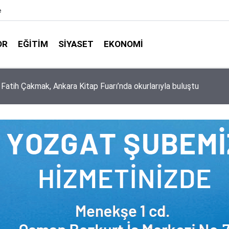
e
OR
EĞITIM
SIYASET
EKONOMI
aşkanlığı ile Türkiye Diyanet Vakfı milyonları sevindirdi