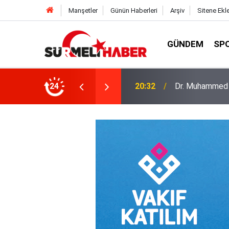
Manşetler
Günün Haberleri
Arşiv
Sitene Ekl
GÜNDEM
SP
a okurlarıyla buluştu
24
14:52
Diyanet İşleri B