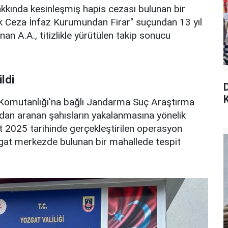
akkında kesinleşmiş hapis cezası bulunan bir
çık Ceza İnfaz Kurumundan Firar" suçundan 13 yıl
n A.A., titizlikle yürütülen takip sonucu
ldi
K
a Komutanlığı'na bağlı Jandarma Suç Araştırma
rdan aranan şahısların yakalanmasına yönelik
 2025 tarihinde gerçekleştirilen operasyon
gat merkezde bulunan bir mahallede tespit