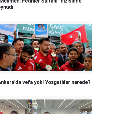
"Mehmed: Fetihler Sultanı" dizisinde
oynadı
Ankara’da vefa yok! Yozgatlılar nerede?