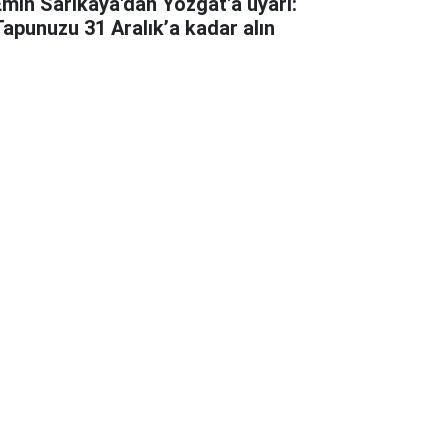
Emin Sarıkaya'dan Yozgat'a uyarı:
Tapunuzu 31 Aralık’a kadar alın