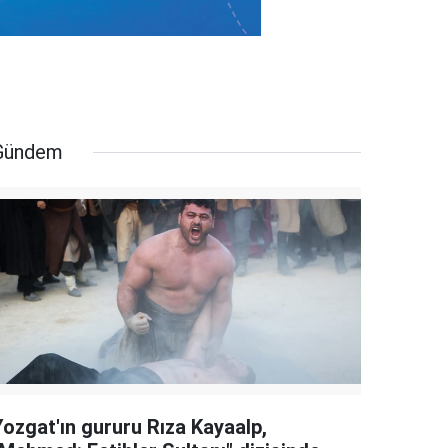
Gündem
Yozgat'ın gururu Rıza Kayaalp,