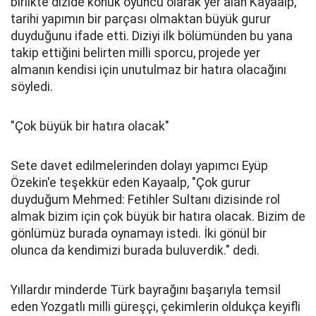
birlikte dizide konuk oyuncu olarak yer alan Kayaalp,
tarihi yapımın bir parçası olmaktan büyük gurur
duyduğunu ifade etti. Diziyi ilk bölümünden bu yana
takip ettiğini belirten milli sporcu, projede yer
almanın kendisi için unutulmaz bir hatıra olacağını
söyledi.
"Çok büyük bir hatıra olacak"
Sete davet edilmelerinden dolayı yapımcı Eyüp
Özekin'e teşekkür eden Kayaalp, "Çok gurur
duyduğum Mehmed: Fetihler Sultanı dizisinde rol
almak bizim için çok büyük bir hatıra olacak. Bizim de
gönlümüz burada oynamayı istedi. İki gönül bir
olunca da kendimizi burada buluverdik." dedi.
Yıllardır minderde Türk bayrağını başarıyla temsil
eden Yozgatlı milli güreşçi, çekimlerin oldukça keyifli