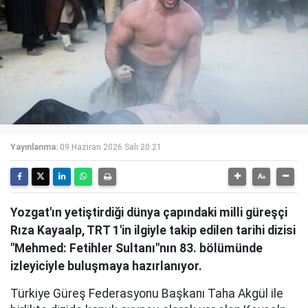
Yayınlanma:
09 Haziran 2026 Salı 20:21
Yozgat'ın yetiştirdiği dünya çapındaki milli güreşçi
Rıza Kayaalp, TRT 1'in ilgiyle takip edilen tarihi dizisi
"Mehmed: Fetihler Sultanı"nın 83. bölümünde
izleyiciyle buluşmaya hazırlanıyor.
Türkiye Güreş Federasyonu Başkanı Taha Akgül ile