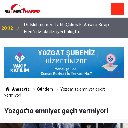
Diyanet İşleri Başkanlığı ile Türkiye Diyanet Vakfı
14:52
milyonları sevindirdi
Anasayfa
Gündem
Yozgat'ta emniyet geçit
vermiyor!
Yozgat'ta emniyet geçit vermiyor!