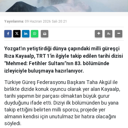
Yayınlanma:
09 Haziran 2026 Salı 20:21
Yozgat'ın yetiştirdiği dünya çapındaki milli güreşçi
Rıza Kayaalp, TRT 1'in ilgiyle takip edilen tarihi dizisi
"Mehmed: Fetihler Sultanı"nın 83. bölümünde
izleyiciyle buluşmaya hazırlanıyor.
Türkiye Güreş Federasyonu Başkanı Taha Akgül ile
birlikte dizide konuk oyuncu olarak yer alan Kayaalp,
tarihi yapımın bir parçası olmaktan büyük gurur
duyduğunu ifade etti. Diziyi ilk bölümünden bu yana
takip ettiğini belirten milli sporcu, projede yer
almanın kendisi için unutulmaz bir hatıra olacağını
söyledi.