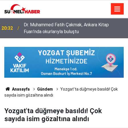
Dr. Muhammed Fatih Çakmak, Ankara Kitap
20:32
Fuarı’nda okurlarıyla buluştu
Diyanet İşleri Başkanlığı ile Türkiye Diyanet Vakfı
14:52
milyonları sevindirdi
Anasayfa
Gündem
Yozgat'ta düğmeye basıldı! Çok
sayıda isim gözaltına alındı
Yozgat'ta düğmeye basıldı! Çok
sayıda isim gözaltına alındı