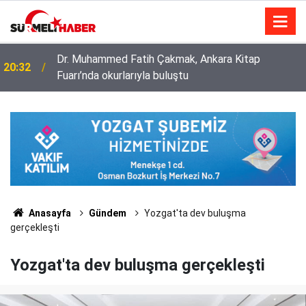
Dr. Muhammed Fatih Çakmak, Ankara Kitap
20:32
Fuarı’nda okurlarıyla buluştu
Diyanet İşleri Başkanlığı ile Türkiye Diyanet Vakfı
14:52
milyonları sevindirdi
Anasayfa
Gündem
Yozgat'ta dev buluşma
gerçekleşti
Yozgat'ta dev buluşma gerçekleşti