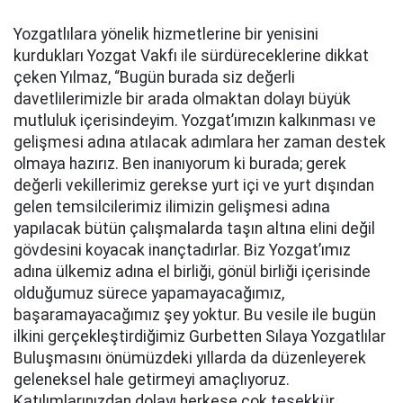
Yozgatlılara yönelik hizmetlerine bir yenisini
kurdukları Yozgat Vakfı ile sürdüreceklerine dikkat
çeken Yılmaz, “Bugün burada siz değerli
davetlilerimizle bir arada olmaktan dolayı büyük
mutluluk içerisindeyim. Yozgat’ımızın kalkınması ve
gelişmesi adına atılacak adımlara her zaman destek
olmaya hazırız. Ben inanıyorum ki burada; gerek
değerli vekillerimiz gerekse yurt içi ve yurt dışından
gelen temsilcilerimiz ilimizin gelişmesi adına
yapılacak bütün çalışmalarda taşın altına elini değil
gövdesini koyacak inançtadırlar. Biz Yozgat’ımız
adına ülkemiz adına el birliği, gönül birliği içerisinde
olduğumuz sürece yapamayacağımız,
başaramayacağımız şey yoktur. Bu vesile ile bugün
ilkini gerçekleştirdiğimiz Gurbetten Sılaya Yozgatlılar
Buluşmasını önümüzdeki yıllarda da düzenleyerek
geleneksel hale getirmeyi amaçlıyoruz.
Katılımlarınızdan dolayı herkese çok teşekkür