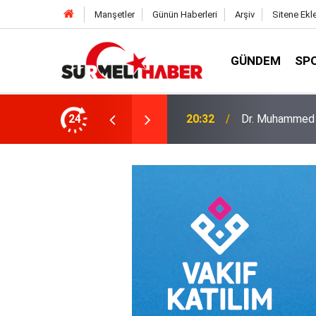
Manşetler
Günün Haberleri
Arşiv
Sitene Ekl
GÜNDEM
SP
a okurlarıyla buluştu
24
14:52
Diyanet İşleri B