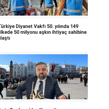
ürkiye Diyanet Vakfı 50. yılında 149
ülkede 50 milyonu aşkın ihtiyaç sahibine
laştı