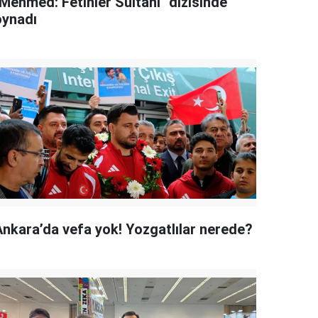
"Mehmed: Fetihler Sultanı" dizisinde
oynadı
Ankara’da vefa yok! Yozgatlılar nerede?