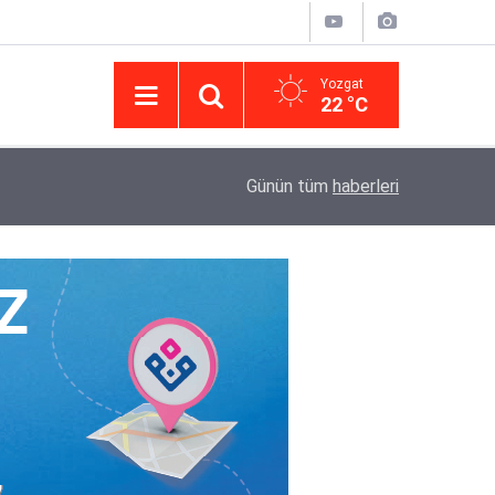
Yozgat
22 °C
14:43
Yargıtay’da iletişim hamlesi: Kurumsal görünür
Günün tüm
haberleri