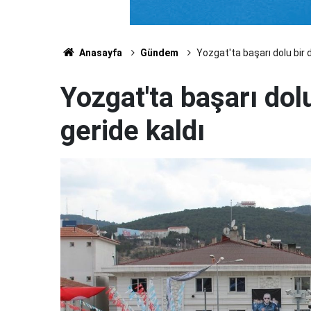
Anasayfa
Gündem
Yozgat'ta başarı dolu bir
Yozgat'ta başarı do
geride kaldı