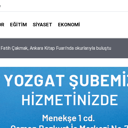
e
OR
EĞITIM
SIYASET
EKONOMI
aşkanlığı ile Türkiye Diyanet Vakfı milyonları sevindirdi