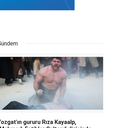
Gündem
Yozgat'ın gururu Rıza Kayaalp,