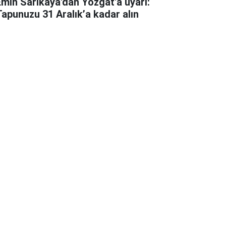
Emin Sarıkaya'dan Yozgat'a uyarı:
Tapunuzu 31 Aralık’a kadar alın