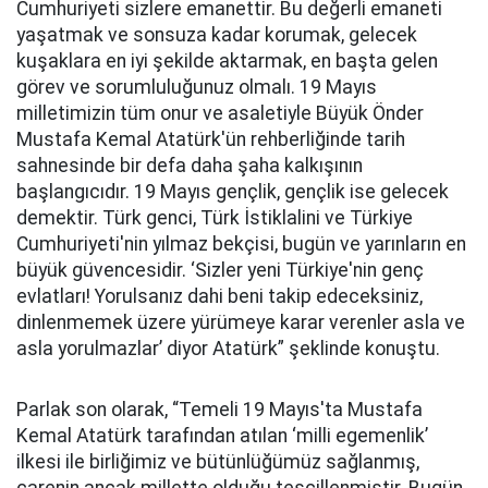
Cumhuriyeti sizlere emanettir. Bu değerli emaneti
yaşatmak ve sonsuza kadar korumak, gelecek
kuşaklara en iyi şekilde aktarmak, en başta gelen
görev ve sorumluluğunuz olmalı. 19 Mayıs
milletimizin tüm onur ve asaletiyle Büyük Önder
Mustafa Kemal Atatürk'ün rehberliğinde tarih
sahnesinde bir defa daha şaha kalkışının
başlangıcıdır. 19 Mayıs gençlik, gençlik ise gelecek
demektir. Türk genci, Türk İstiklalini ve Türkiye
Cumhuriyeti'nin yılmaz bekçisi, bugün ve yarınların en
büyük güvencesidir. ‘Sizler yeni Türkiye'nin genç
evlatları! Yorulsanız dahi beni takip edeceksiniz,
dinlenmemek üzere yürümeye karar verenler asla ve
asla yorulmazlar’ diyor Atatürk” şeklinde konuştu.
Parlak son olarak, “Temeli 19 Mayıs'ta Mustafa
Kemal Atatürk tarafından atılan ‘milli egemenlik’
ilkesi ile birliğimiz ve bütünlüğümüz sağlanmış,
çarenin ancak millette olduğu tescillenmiştir. Bugün