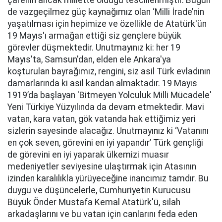
de vazgeçilmez güç kaynağımız olan ‘Milli İrade’nin
yaşatılması için hepimize ve özellikle de Atatürk'ün
19 Mayıs'ı armağan ettiği siz gençlere büyük
görevler düşmektedir. Unutmayınız ki: her 19
Mayıs'ta, Samsun'dan, elden ele Ankara'ya
koşturulan bayrağımız, rengini, siz asil Türk evladının
damarlarında ki asil kandan almaktadır. 19 Mayıs
1919’da başlayan 'Bitmeyen Yolculuk Milli Mücadele'
Yeni Türkiye Yüzyılında da devam etmektedir. Mavi
vatan, kara vatan, gök vatanda hak ettiğimiz yeri
sizlerin sayesinde alacağız. Unutmayınız ki ‘Vatanını
en çok seven, görevini en iyi yapandır’ Türk gençliği
de görevini en iyi yaparak ülkemizi muasır
medeniyetler seviyesine ulaştırmak için Atasının
izinden karalılıkla yürüyeceğine inancımız tamdır. Bu
duygu ve düşüncelerle, Cumhuriyetin Kurucusu
Büyük Önder Mustafa Kemal Atatürk'ü, silah
arkadaşlarını ve bu vatan için canlarını feda eden