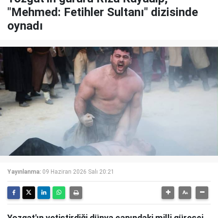
"Mehmed: Fetihler Sultanı" dizisinde
oynadı
Yayınlanma:
09 Haziran 2026 Salı 20:21
Yozgat'ın yetiştirdiği dünya çapındaki milli güreşçi