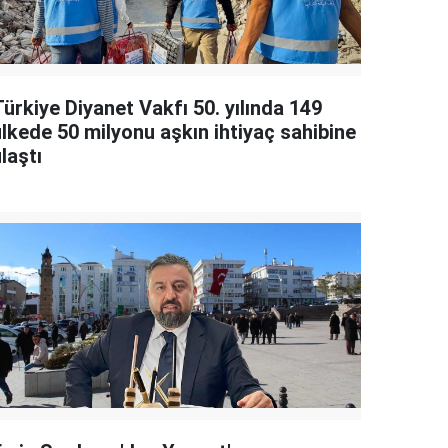
ürkiye Diyanet Vakfı 50. yılında 149
ülkede 50 milyonu aşkın ihtiyaç sahibine
laştı