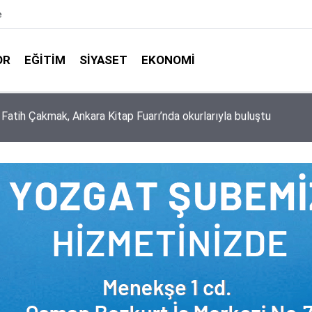
e
OR
EĞITIM
SIYASET
EKONOMI
aşkanlığı ile Türkiye Diyanet Vakfı milyonları sevindirdi