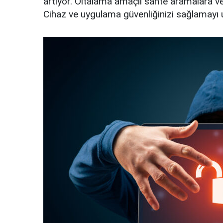
artıyor. Oltalama amaçlı sahte aramalara ve a
Cihaz ve uygulama güvenliğinizi sağlamayı un