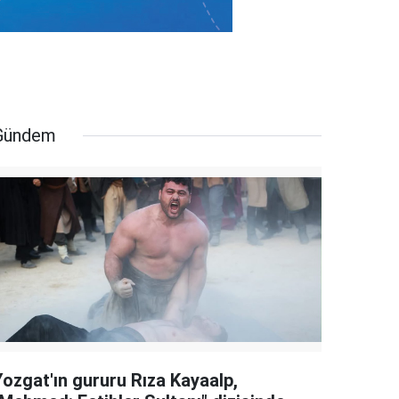
Gündem
Yozgat'ın gururu Rıza Kayaalp,