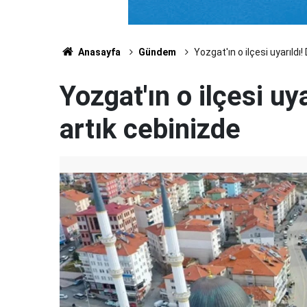
Anasayfa
Gündem
Yozgat'ın o ilçesi uyarıldı!
Yozgat'ın o ilçesi uya
artık cebinizde