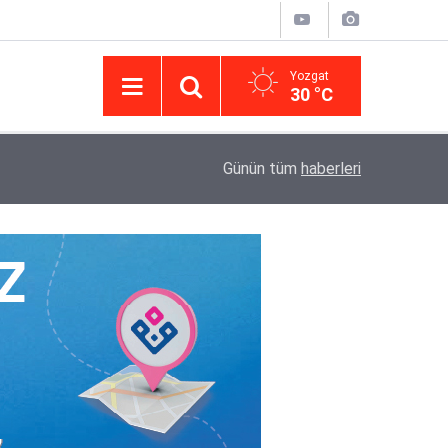
Yozgat
30 °C
14:43
Yargıtay’da iletişim hamlesi: Kurumsal görünür
Günün tüm
haberleri