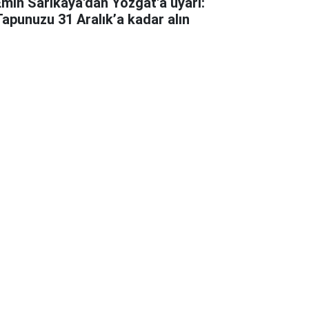
Emin Sarıkaya'dan Yozgat'a uyarı:
Tapunuzu 31 Aralık’a kadar alın