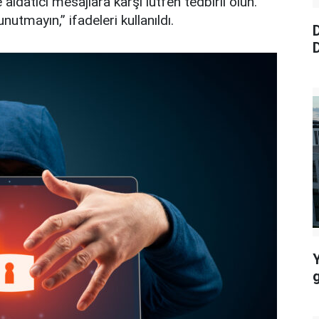
ldatıcı mesajlara karşı lütfen tedbirli olun.
utmayın,” ifadeleri kullanıldı.
D
D