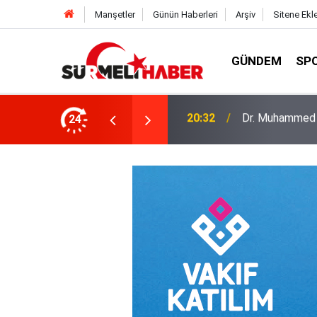
Manşetler
Günün Haberleri
Arşiv
Sitene Ekl
GÜNDEM
SP
a okurlarıyla buluştu
24
14:52
Diyanet İşleri B