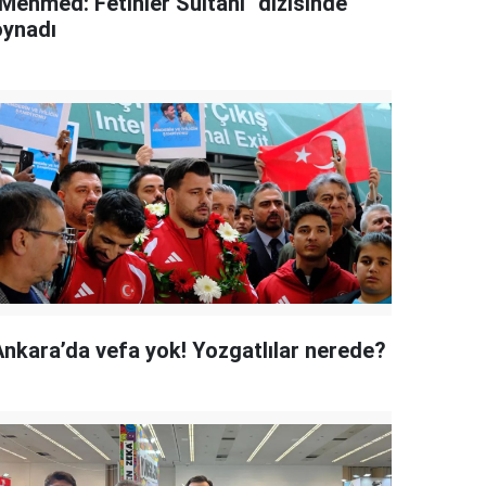
"Mehmed: Fetihler Sultanı" dizisinde
oynadı
Ankara’da vefa yok! Yozgatlılar nerede?