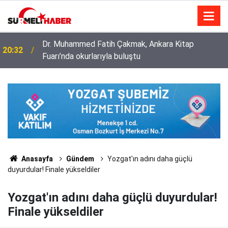
Dr. Muhammed Fatih Çakmak, Ankara Kitap
20:32
Fuarı’nda okurlarıyla buluştu
Diyanet İşleri Başkanlığı ile Türkiye Diyanet Vakfı
14:52
milyonları sevindirdi
Anasayfa
Gündem
Yozgat'ın adını daha güçlü
duyurdular! Finale yükseldiler
Yozgat'ın adını daha güçlü duyurdular!
Finale yükseldiler