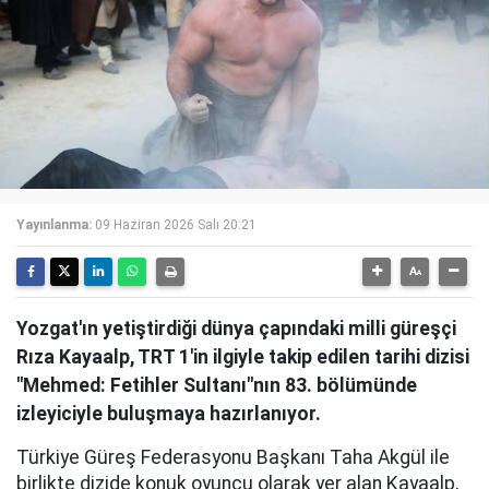
Yayınlanma:
09 Haziran 2026 Salı 20:21
Yozgat'ın yetiştirdiği dünya çapındaki milli güreşçi
Rıza Kayaalp, TRT 1'in ilgiyle takip edilen tarihi dizisi
"Mehmed: Fetihler Sultanı"nın 83. bölümünde
izleyiciyle buluşmaya hazırlanıyor.
Türkiye Güreş Federasyonu Başkanı Taha Akgül ile
birlikte dizide konuk oyuncu olarak yer alan Kayaalp,