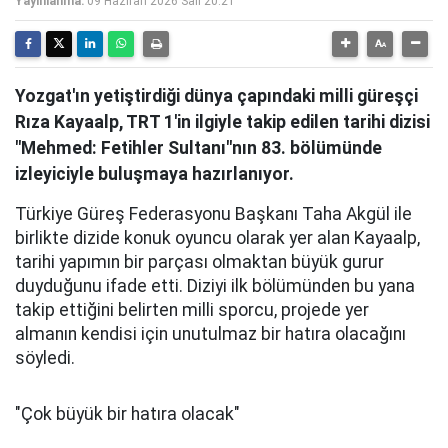
Yayınlanma:
09 Haziran 2026 Salı 20:21
Yozgat'ın yetiştirdiği dünya çapındaki milli güreşçi
Rıza Kayaalp, TRT 1'in ilgiyle takip edilen tarihi dizisi
"Mehmed: Fetihler Sultanı"nın 83. bölümünde
izleyiciyle buluşmaya hazırlanıyor.
Türkiye Güreş Federasyonu Başkanı Taha Akgül ile
birlikte dizide konuk oyuncu olarak yer alan Kayaalp,
tarihi yapımın bir parçası olmaktan büyük gurur
duyduğunu ifade etti. Diziyi ilk bölümünden bu yana
takip ettiğini belirten milli sporcu, projede yer
almanın kendisi için unutulmaz bir hatıra olacağını
söyledi.
"Çok büyük bir hatıra olacak"