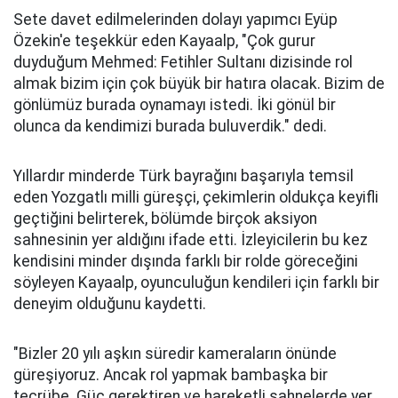
Sete davet edilmelerinden dolayı yapımcı Eyüp
Özekin'e teşekkür eden Kayaalp, "Çok gurur
duyduğum Mehmed: Fetihler Sultanı dizisinde rol
almak bizim için çok büyük bir hatıra olacak. Bizim de
gönlümüz burada oynamayı istedi. İki gönül bir
olunca da kendimizi burada buluverdik." dedi.
Yıllardır minderde Türk bayrağını başarıyla temsil
eden Yozgatlı milli güreşçi, çekimlerin oldukça keyifli
geçtiğini belirterek, bölümde birçok aksiyon
sahnesinin yer aldığını ifade etti. İzleyicilerin bu kez
kendisini minder dışında farklı bir rolde göreceğini
söyleyen Kayaalp, oyunculuğun kendileri için farklı bir
deneyim olduğunu kaydetti.
"Bizler 20 yılı aşkın süredir kameraların önünde
güreşiyoruz. Ancak rol yapmak bambaşka bir
tecrübe. Güç gerektiren ve hareketli sahnelerde yer