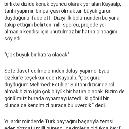
birlikte dizide konuk oyuncu olarak yer alan Kayaalp,
tarihi yapımın bir parçası olmaktan büyük gurur
duyduğunu ifade etti. Diziyi ilk bölümünden bu yana
takip ettiğini belirten milli sporcu, projede yer
almanın kendisi için unutulmaz bir hatıra olacağını
söyledi.
"Çok büyük bir hatıra olacak"
Sete davet edilmelerinden dolayı yapımcı Eyüp
Özekin'e teşekkür eden Kayaalp, "Çok gurur
duyduğum Mehmed: Fetihler Sultanı dizisinde rol
almak bizim için çok büyük bir hatıra olacak. Bizim de
gönlümüz burada oynamayı istedi. İki gönül bir
olunca da kendimizi burada buluverdik." dedi.
Yıllardır minderde Türk bayrağını başarıyla temsil
eden Yozgatlı milli güreşçi, çekimlerin oldukça keyifli