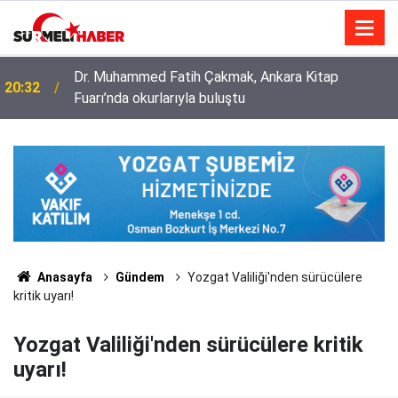
Dr. Muhammed Fatih Çakmak, Ankara Kitap
20:32
Fuarı’nda okurlarıyla buluştu
Diyanet İşleri Başkanlığı ile Türkiye Diyanet Vakfı
14:52
milyonları sevindirdi
Anasayfa
Gündem
Yozgat Valiliği'nden sürücülere
kritik uyarı!
Yozgat Valiliği'nden sürücülere kritik
uyarı!