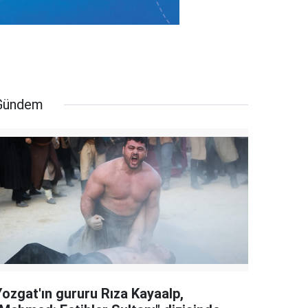
Gündem
Yozgat'ın gururu Rıza Kayaalp,