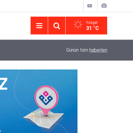
Yozgat
31 °C
14:43
Yargıtay’da iletişim hamlesi: Kurumsal görünür
Günün tüm
haberleri