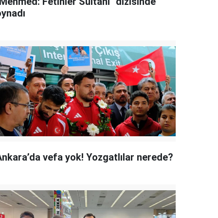
"Mehmed: Fetihler Sultanı" dizisinde
oynadı
Ankara’da vefa yok! Yozgatlılar nerede?