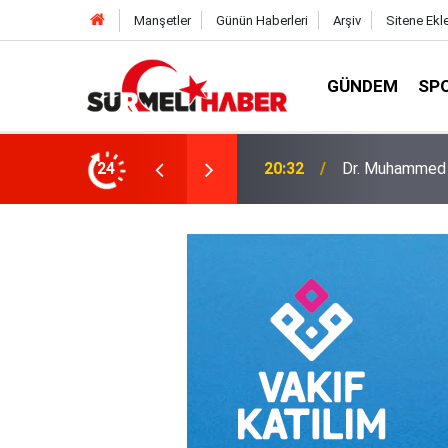
Manşetler
Günün Haberleri
Arşiv
Sitene Ekl
GÜNDEM
SP
a okurlarıyla buluştu
24
14:52
Diyanet İşleri B