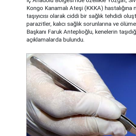
İç Anadolu Bölgesi'nde özellikle Yozgat, Si
Kongo Kanamalı Ateşi (KKKA) hastalığına ne
taşıyıcısı olarak ciddi bir sağlık tehdidi o
parazitler, kalıcı sağlık sorunlarına ve ölü
Başkanı Faruk Anteplioğlu, kenelerin taşıdı
açıklamalarda bulundu.