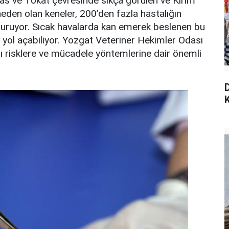
vas ve Tokat çevresinde sıkça görülen ve Kırım
den olan keneler, 200’den fazla hastalığın
luşturuyor. Sıcak havalarda kan emerek beslenen bu
me yol açabiliyor. Yozgat Veteriner Hekimler Odası
ğı risklere ve mücadele yöntemlerine dair önemli
K