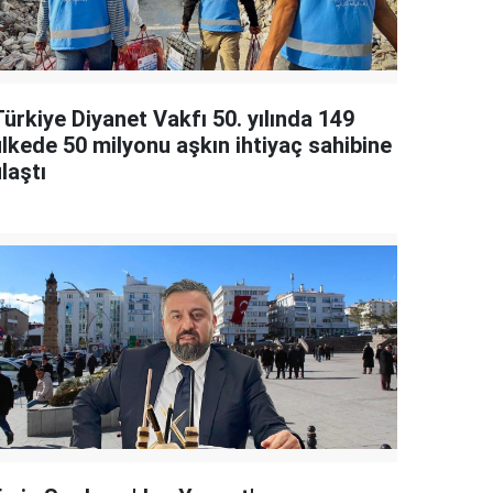
ürkiye Diyanet Vakfı 50. yılında 149
ülkede 50 milyonu aşkın ihtiyaç sahibine
laştı