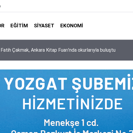
e
OR
EĞITIM
SIYASET
EKONOMI
aşkanlığı ile Türkiye Diyanet Vakfı milyonları sevindirdi