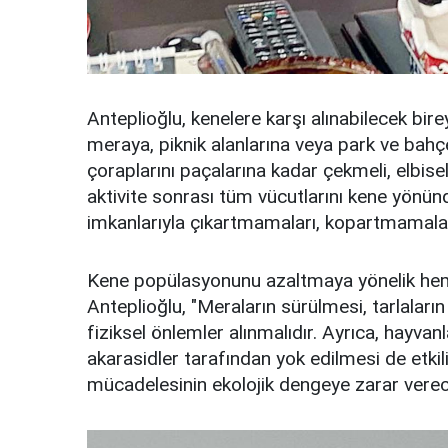
Anteplioğlu, kenelere karşı alınabilecek bir
meraya, piknik alanlarına veya park ve bahçe
çoraplarını paçalarına kadar çekmeli, elbis
aktivite sonrası tüm vücutlarını kene yönünd
imkanlarıyla çıkartmamaları, kopartmamaları
Kene popülasyonunu azaltmaya yönelik hem
Anteplioğlu, "Meraların sürülmesi, tarlaların
fiziksel önlemler alınmalıdır. Ayrıca, hayva
akarasidler tarafından yok edilmesi de etkil
mücadelesinin ekolojik dengeye zarar verec