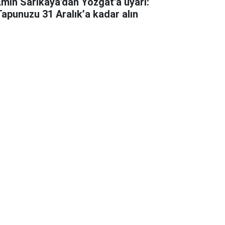
Emin Sarıkaya'dan Yozgat'a uyarı:
Tapunuzu 31 Aralık’a kadar alın