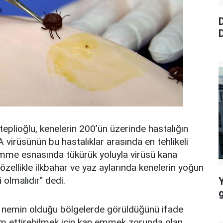
D
D
eplioğlu, kenelerin 200’ün üzerinde hastalığın
A virüsünün bu hastalıklar arasında en tehlikeli
, emme esnasında tükürük yoluyla virüsü kana
 özellikle ilkbahar ve yaz aylarında kenelerin yoğun
olmalıdır" dedi.
k nemin olduğu bölgelerde görüldüğünü ifade
vam ettirebilmek için kan emmek zorunda olan