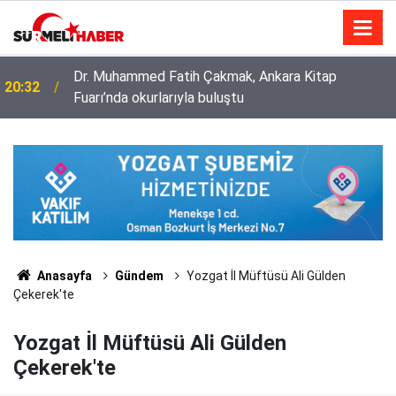
Diyanet İşleri Başkanlığı ile Türkiye Diyanet Vakfı
14:52
milyonları sevindirdi
Anasayfa
Gündem
Yozgat İl Müftüsü Ali Gülden
Çekerek'te
Yozgat İl Müftüsü Ali Gülden
Çekerek'te