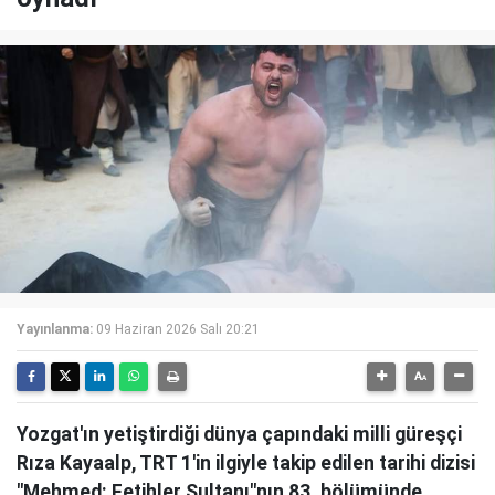
Yayınlanma:
09 Haziran 2026 Salı 20:21
Yozgat'ın yetiştirdiği dünya çapındaki milli güreşçi
Rıza Kayaalp, TRT 1'in ilgiyle takip edilen tarihi dizisi
"Mehmed: Fetihler Sultanı"nın 83. bölümünde