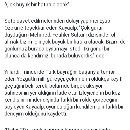
"Çok büyük bir hatıra olacak"
Sete davet edilmelerinden dolayı yapımcı Eyüp
Özekin'e teşekkür eden Kayaalp, "Çok gurur
duyduğum Mehmed: Fetihler Sultanı dizisinde rol
almak bizim için çok büyük bir hatıra olacak. Bizim de
gönlümüz burada oynamayı istedi. İki gönül bir
olunca da kendimizi burada buluverdik." dedi.
Yıllardır minderde Türk bayrağını başarıyla temsil
eden Yozgatlı milli güreşçi, çekimlerin oldukça keyifli
geçtiğini belirterek, bölümde birçok aksiyon
sahnesinin yer aldığını ifade etti. İzleyicilerin bu kez
kendisini minder dışında farklı bir rolde göreceğini
söyleyen Kayaalp, oyunculuğun kendileri için farklı bir
deneyim olduğunu kaydetti.
"Bizler 20 yılı aşkın süredir kameraların önünde