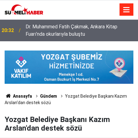
Dr. Muhammed Fatih Çakmak, Ankara Kitap
20:32
Fuarı’nda okurlarıyla buluştu
Diyanet İşleri Başkanlığı ile Türkiye Diyanet Vakfı
14:52
milyonları sevindirdi
Anasayfa
Gündem
Yozgat Belediye Başkanı Kazım
Arslan'dan destek sözü
Yozgat Belediye Başkanı Kazım
Arslan'dan destek sözü