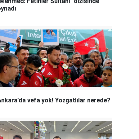
"Mehmed: Fetihler Sultanı" dizisinde
oynadı
Ankara’da vefa yok! Yozgatlılar nerede?