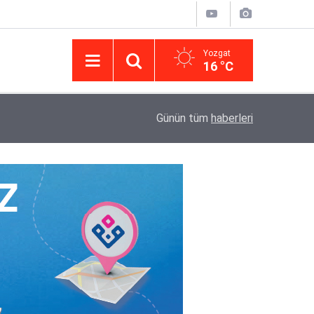
Yozgat
16 °C
14:43
Yargıtay’da iletişim hamlesi: Kurumsal görünür
Günün tüm
haberleri