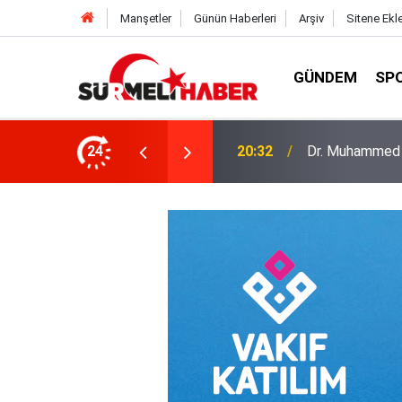
Manşetler
Günün Haberleri
Arşiv
Sitene Ekl
GÜNDEM
SP
a okurlarıyla buluştu
24
14:52
Diyanet İşleri B