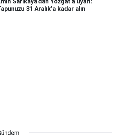
Emin Sarıkaya'dan Yozgat'a uyarı:
Tapunuzu 31 Aralık’a kadar alın
Gündem