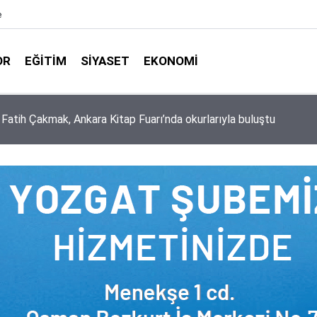
e
OR
EĞITIM
SIYASET
EKONOMI
aşkanlığı ile Türkiye Diyanet Vakfı milyonları sevindirdi