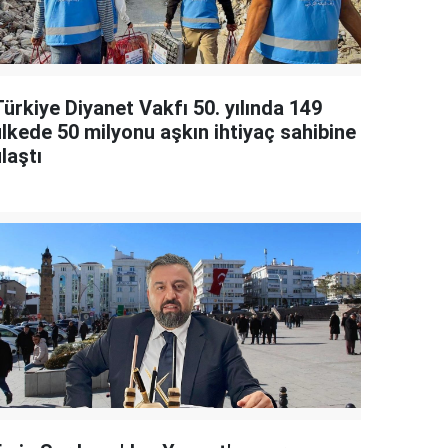
ürkiye Diyanet Vakfı 50. yılında 149
ülkede 50 milyonu aşkın ihtiyaç sahibine
laştı