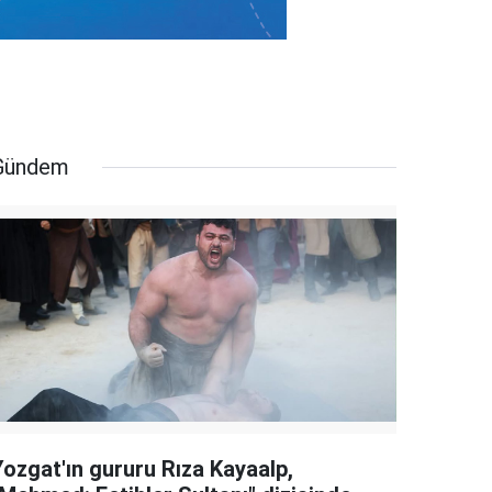
Gündem
Yozgat'ın gururu Rıza Kayaalp,