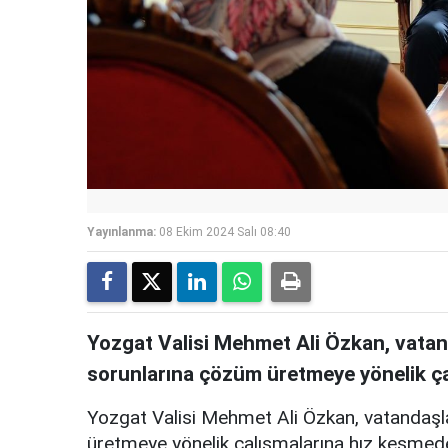
Yayınlanma:
08 Ekim 2024 Salı 08:40
Yozgat Valisi Mehmet Ali Özkan, vatand
sorunlarına çözüm üretmeye yönelik ç
Yozgat Valisi Mehmet Ali Özkan, vatandaşla
üretmeye yönelik çalışmalarına hız kesmed